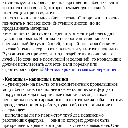
• использует ли кровельщик для крепления гибкой черепицы
то количество гвоздей, которое рекомендует в своей
инструкции производитель;
• насколько правильно забиты гвозди. Они должны плотно
прилегать к поверхности битумных листов, но не
продавливать материал;
• все ли листы битумной черепицы в конце рабочего дня
вулканизированы. На нижней стороне листов нанесен
специальный битумный клей, который под воздействием
высокой температуры расплавляется и уплотняет покрытие.
Вулканизация происходит под воздействием солнечных
лучей. Но если день пасмурный и холодный, то кровельщик
должен использовать для этой цели горелку или
строительный фен.
«Коварные» карнизные планки
«Сувениром» на память от некомпетентных кровельщиков
могут быть плохо выполненные металлические фартуки
вокруг дымохода и карнизные планки свесов, а также
неправильно смонтированные водосточные желоба. Поэтому
прежде чем принять работу, нужно обратить внимание на
следующее:
• выполнены ли по периметру труб два независимо
работающих фартука — один из которых должен быть
прикреплен к крыше, а второй — к стенкам дымохода. Они