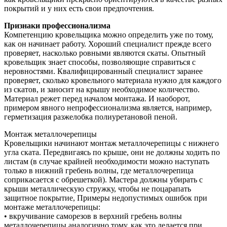
покрытий и у них есть свои предпочтения.
Признаки профессионализма
Компетенцию кровельщика можно определить уже по тому,
как он начинает работу. Хороший специалист прежде всего
проверяет, насколько ровными являются скаты. Опытный
кровельщик знает способы, позволяющие справиться с
неровностями. Квалифицированный специалист заранее
проверяет, сколько кровельного материала нужно для каждого
из скатов, и заносит на крышу необходимое количество.
Материал режет перед началом монтажа. И наоборот,
примером явного непрофессионализма является, например,
герметизация разжелобка полиуретановой пеной.
Монтаж металлочерепицы
Кровельщики начинают монтаж металлочерепицы с нижнего
угла ската. Передвигаясь по крыше, они не должны ходить по
листам (в случае крайней необходимости можно наступать
только в нижний гребень волны, где металлочерепица
соприкасается с обрешеткой). Мастера должны убирать с
крыши металлическую стружку, чтобы не поцарапать
защитное покрытие, Примеры недопустимых ошибок при
монтаже металлочерепицы:
• вкручивание саморезов в верхний гребень волны
металлочерепицы аналогично тому, как это делается при